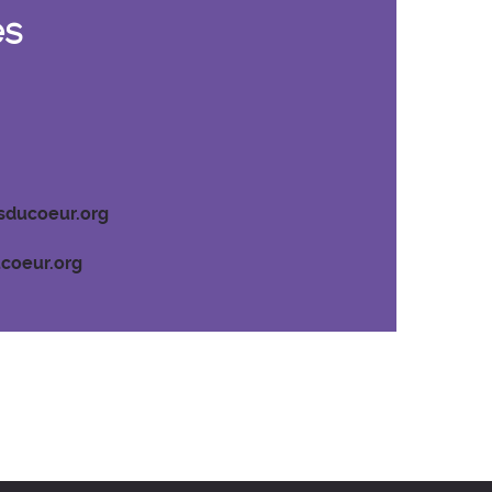
es
sducoeur.org
coeur.org