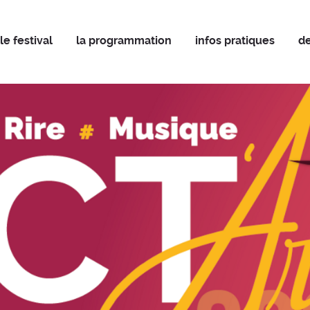
le festival
la programmation
infos pratiques
d