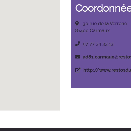
Coordonné
30 rue de la Verrerie
81400 Carmaux
07 77 34 33 13
ad81.carmaux@resto
http://www.restosdu