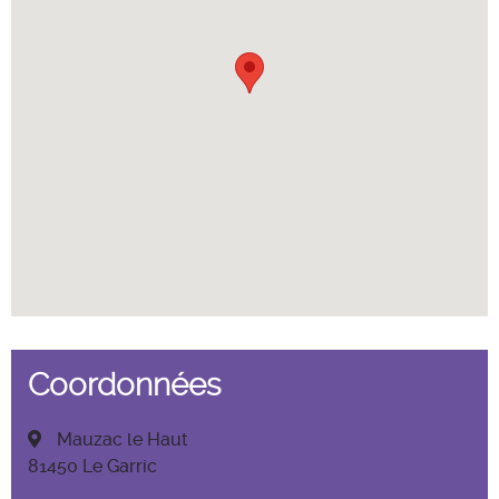
Coordonnées
Mauzac le Haut
81450 Le Garric