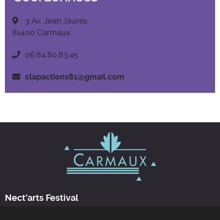
3 Av. Jean Jaures
81400 Carmaux
06.84.80.83.45
clapactions81@gmail.com
Nect'arts Festival