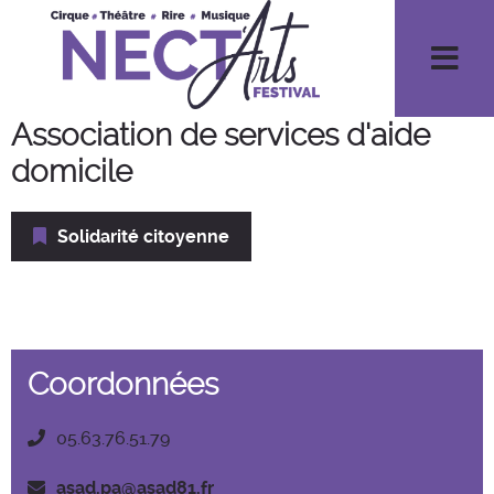
Men
Association de services d'aide
domicile
Solidarité citoyenne
Coordonnées
05.63.76.51.79
asad.pa@asad81.fr